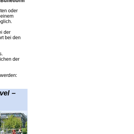
n Buffetform
ten oder
t einem
glich.
ei der
rt bei den
s.
ichen der
 werden:
vel –