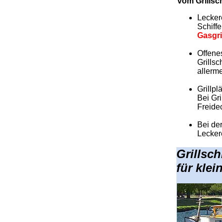
vom Grillsch
Lecker
Schiffe
Gasgri
.
Offenes
Grillsc
allerme
.
Grillpl
Bei Gri
Freide
.
Bei de
Lecker
Grillsch
für kle