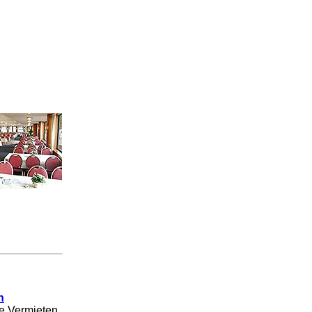
n
se Vermieten