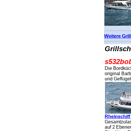
Weitere Gril
Grillsch
s532bo
Die Bordküch
original Bar
und Geflügel
Rheinschif
Gesamtzulass
auf 2 Ebenen