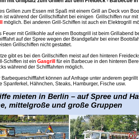
iff mit Grillplatz zum Grillen auf dem Freideck - Barbecue i
es Grillen zum Essen mit Spaß mit einem Grill an Deck von Boo
n ist während der Grillschiffahrt bei einigen Grillschiffen nur mi
ll
möglich. Bei anderen Grill-Schiffen ist auch ein Elektrogrill mö
 Feuer mit Grillkohle auf einem Bootsgrill ist beim Grillabend b
hifffahrt auf der Spree wegen der Brandgefahr bei einer Bootsfah
isten Grillschiffen nicht gestattet.
ätze gibt es bei den Grillschiffen meist auf den hinteren Freideck
ll-Schiffen ist ein
Gasgrill
für ein Barbecue in den hinteren Bere
cks während der Schifffahrten möglich.
r Barbequeschifffahrt können auf Anfrage unter anderem gegrillt
e Spanferkel, Hähnchen, Steaks, Hamburger, Fische usw.
iffe mieten in Berlin – auf Spree und Ha
ine, mittelgroße und große Gruppen