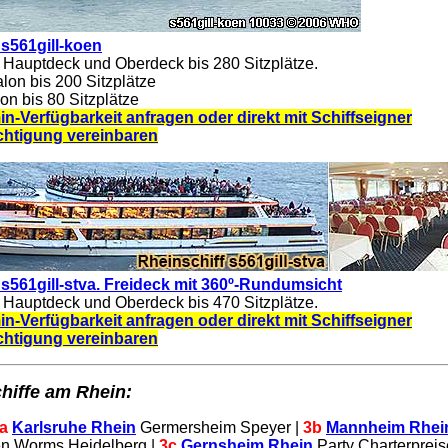
 s561gill-koen
 Hauptdeck und Oberdeck bis 280 Sitzplätze.
on bis 200 Sitzplätze
n bis 80 Sitzplätze
in-Verfügbarkeit anfragen oder direkt mit Schiffseigner
chtigung vereinbaren
 s561gill-stva. Freideck mit 360º-Rundumsicht
 Hauptdeck und Oberdeck bis 470 Sitzplätze.
in-Verfügbarkeit anfragen oder direkt mit Schiffseigner
chtigung vereinbaren
hiffe am Rhein:
3a
Karlsruhe Rhein
Germersheim Speyer |
3b
Mannheim Rhei
n Worms Heidelberg |
3c
Gernsheim Rhein
Party Charterprei