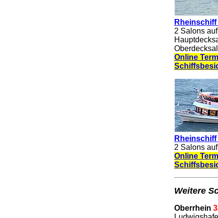
Rheinschiff
2 Salons auf
Hauptdecksal
Oberdecksalo
Online Term
Schiffsbesi
Rheinschiff
2 Salons auf
Online Term
Schiffsbesi
Weitere Sc
Oberrhein
Ludwigshafe