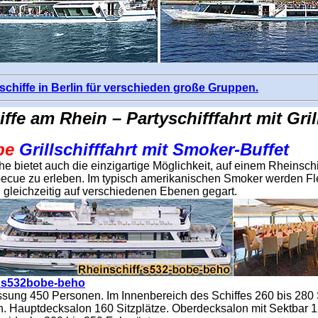
lschiffe in Berlin für verschieden große Gruppen
.
iffe am Rhein – Partyschifffahrt mit Gril
be
Grillschifffahrt mit Smoker-Buffet
e bietet auch die einzigartige Möglichkeit, auf einem Rheinschi
becue zu erleben. Im typisch amerikanischen Smoker werden Fl
 gleichzeitig auf verschiedenen Ebenen gegart.
f s532bobe-beho
ung 450 Personen. Im Innenbereich des Schiffes 260 bis 280 
. Hauptdecksalon 160 Sitzplätze. Oberdecksalon mit Sektbar 