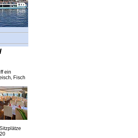
l
ff ein
eisch, Fisch
Sitzplätze
120