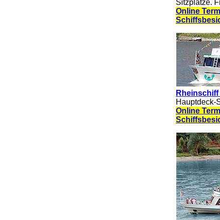
Sitzplätze. 
Online Term
Schiffsbesi
Rheinschiff 
Hauptdeck-Sa
Online Term
Schiffsbesi